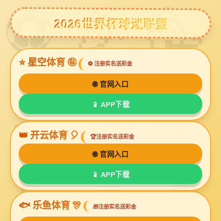
jinnianhui官网
济南jinnianhui官网机械有限公司，一直致力于挤压膨化机械、膨化生产线
的研发、生产、销售以及售后。
15969709108
在线留言
联系jinnianhui官网
收藏本站
济南jinnianhui官网机械有
限公司
JINAN SHENGRUN MACHINERY CO., LTD
网站jinnianhui官网
膨化生产线
配套单机
新闻资讯
客户案例
服务支持
关于jinnianhui官网
样品展示