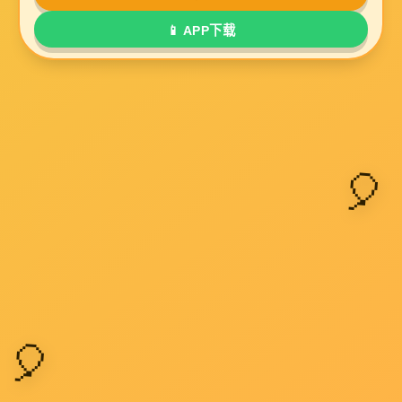
免费咨询：
网站jinnianhui官网
膨化生产线
配套单机
济南jinnianhui官网机械有限公司
济南jinnianhui官网机械有限公司坐落于美丽的泉城济
南，自2009年成立以来，一直致力于挤压膨化机械，
膨化生产线的研发，生产，销售以及售后。欢迎更多的
客户光临公司指导工作。
查看详情
Copyright ©济南jinnianhui官网机械有限公司 版权所有 备案号: