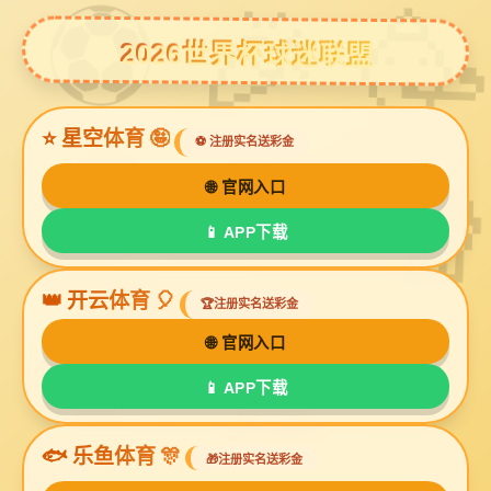
jinnianhui官网
济南jinnianhui官网机械有限公司，一直致力于挤压膨化机械、膨化生产线
的研发、生产、销售以及售后。
15969709108
在线留言
联系jinnianhui官网
收藏本站
济南jinnianhui官网机械有
限公司
JINAN SHENGRUN MACHINERY CO., LTD
网站jinnianhui官网
膨化生产线
配套单机
新闻资讯
客户案例
服务支持
关于jinnianhui官网
样品展示