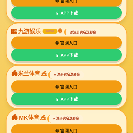
从照片中jinnianhui官网 可以看到零食设备生产了大