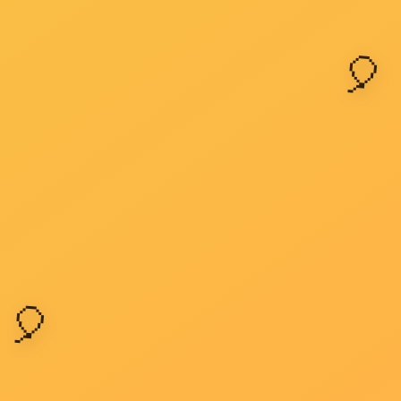
免费咨询：
网站jinnianhui官网
膨化生产线
配套单机
济南jinnianhui官网机械有限公司
济南jinnianhui官网机械有限公司坐落于美丽的泉城济
南，自2009年成立以来，一直致力于挤压膨化机械，
膨化生产线的研发，生产，销售以及售后。欢迎更多的
客户光临公司指导工作。
查看详情