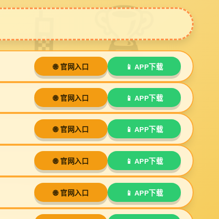
15969709108
藏本站
在线留言
联系jinnianhui官网
例
服务支持
关于jinnianhui官网
样品展示
联系jinnianhui官网
新闻资讯
News