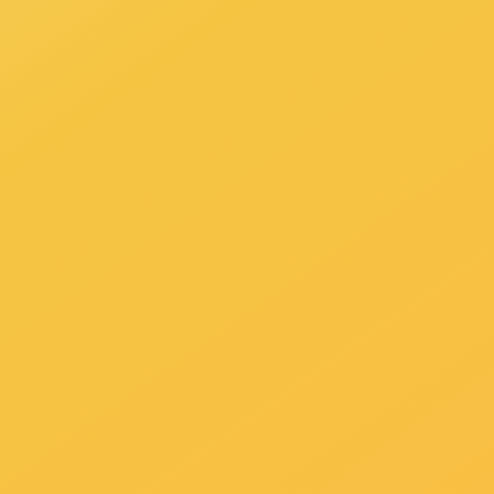
、一台螺旋输送机、两台提升机、一台连续油炸锅、一台双滚筒