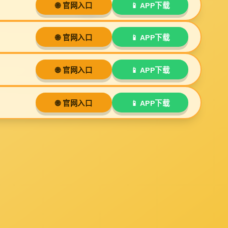
您的位置：
jinnianhui官网
>>
客户案例
>>
国外客户
线可生产妙脆角、多力多滋三角片、锅巴、3D零食
起来的蔬菜，经过油炸和调味，口感酥脆，美味诱