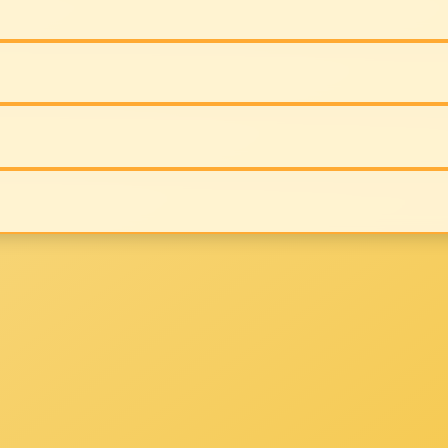
马拉维油炸膨化小吃生产线投产
发布时间：2024-11-25 09:33:01
浏览次数： 次
分享：
零食生产线
，刚刚被我司一位售后工程师安装调试成功。该生产
种新型油炸小吃——蔬菜卷。顾名思义，这种小吃的外形就像卷