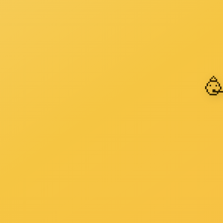
2024年8月21日至25日，第26届亚洲宠物博览会
出面积达到30万平方米，汇聚了来自全球各地的2,500多
获颇丰。
我司作为领域的创新先锋，凭借新研发的
双色、三色宠
色混合与精准成型，一台机器
可生产双色、三色产品
，为宠