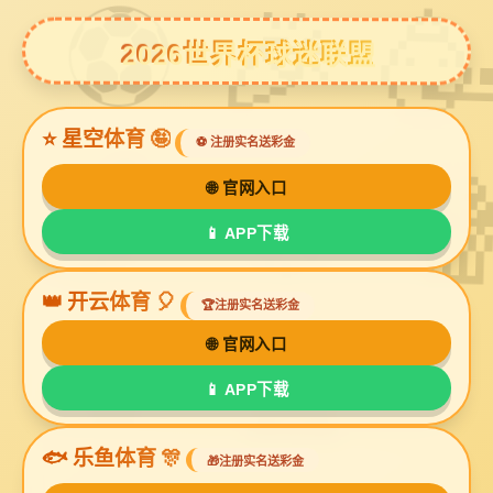
jinnianhui官网
济南jinnianhui官网机械有限公司，一直致力于挤压膨化机械、膨化生产线
的研发、生产、销售以及售后。
15969709108
在线留言
联系jinnianhui官网
收藏本站
济南jinnianhui官网机械有
限公司
JINAN SHENGRUN MACHINERY CO., LTD
网站jinnianhui官网
膨化生产线
配套单机
新闻资讯
客户案例
服务支持
关于jinnianhui官网
样品展示