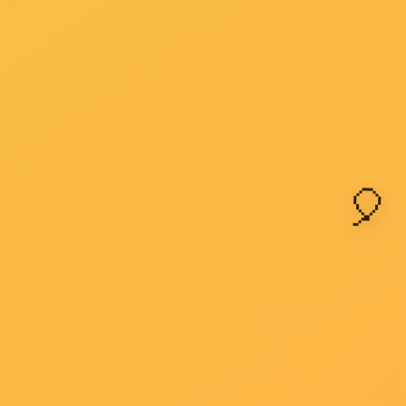
通过此次参展，我司不仅成功展示了自身的技术实力和
将继续秉承“持
续学习、技术创新、共赢发展”的理念，为全
公司闪耀2024亚洲宠物博览会，引领宠物行业新风尚
免费咨询：