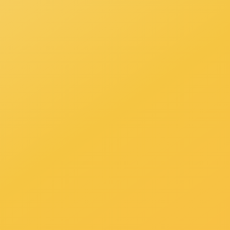
大型狗粮猫粮加工设备