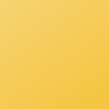
夹心狗粮猫粮生产线