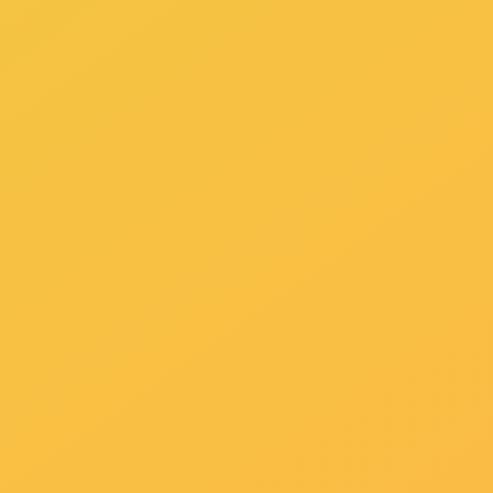
共4条 当前1/1页
jinnianhui官网
前一页
1
后一页
尾