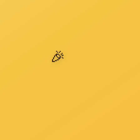
冷压烘焙狗粮猫粮生产线
免费咨询：