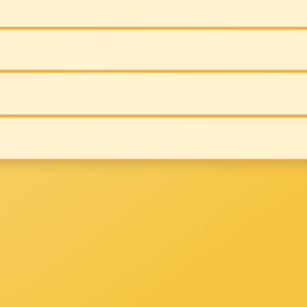
膨化食品、夹心米饼生产线
早餐谷物玉米片生产线
油炸膨化食品生产
溶膨化粉生产线
方便面生产线
预糊化淀粉生产线
包装机械、检测