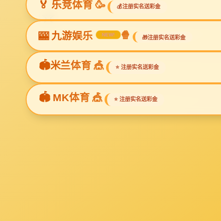
鱼饲料生产线
宠物食品生产线
宠物零食生产设备
拉丝蛋白、组织蛋白生产线
营养米、黄金米生产线
速
大米吸管生产线
可降解填充物