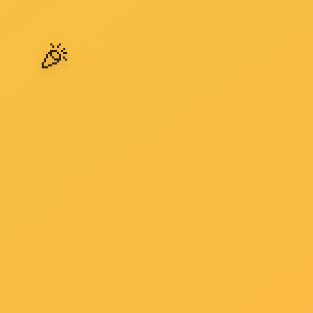
拉丝蛋白生产线