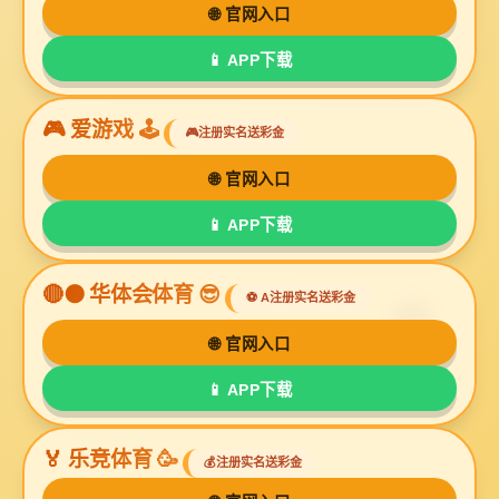
联系jinnianhui官网
拌粉机、混合机
粉碎机组
压片机、整形切断机
喷涂调味线