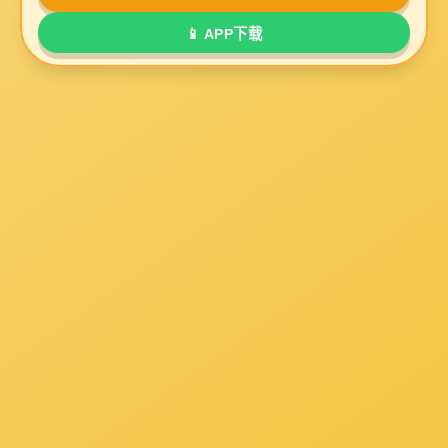
2. 根据提升的角度分为带挡板和不带挡板的，角度大的必须
3. 从输送带的种类分有橡胶带的，和不锈钢网带的。
电机功率：0.75KW
提升高度：可调
输送带：根据情况订做
有无挡板：有
风送机
风送机是通过集料口、风机及通风管路将物料送入到位，完
部分易粘易粘食品、饲料等颗粒通过风机输送避免此现象