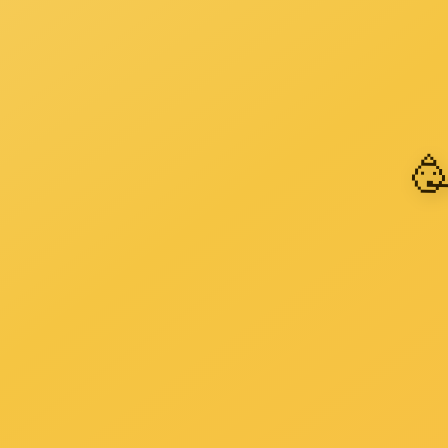
利用风力将物料送至萨克隆，在此处呈旋转式下落，避免颗
根据不同产品类型有不同选择
主要有0.75kw、1.1kw、2.2kw三种类型,具体的风机型
螺旋上料机