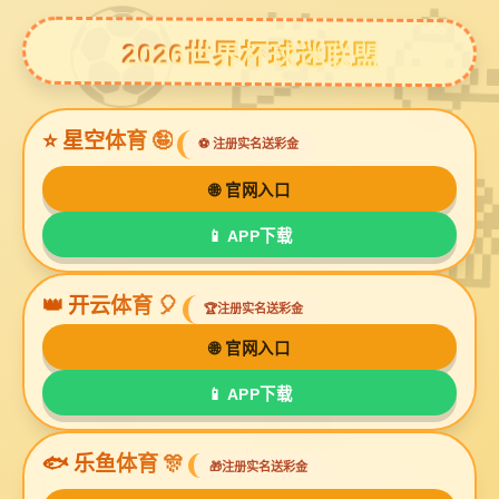
jinnianhui官网
济南jinnianhui官网机械有限公司，一直致力于挤压膨化机械、膨化生产线
的研发、生产、销售以及售后。
15969709108
在线留言
联系jinnianhui官网
收藏本站
济南jinnianhui官网机械有
限公司
JINAN SHENGRUN MACHINERY CO., LTD
网站jinnianhui官网
膨化生产线
配套单机
新闻资讯
客户案例
服务支持
关于jinnianhui官网
样品展示