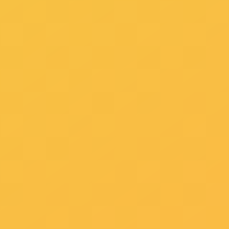
膨化食品生产线