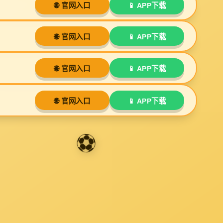
膨化机
您的位置：
jinnianhui官网
>>
配套单机
>>
输送设备、螺旋输送机
浏览次数：次
分享：
料或成品。 输送机有皮带的，链板的，网带的，不锈钢钢
单层和多层区分，根据产品的冷却程度和车间空间大小定
预约