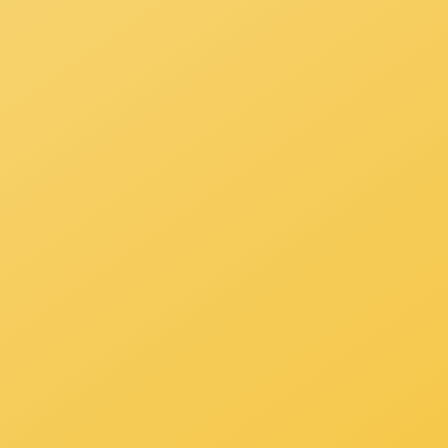
输过程中冷却产品便于储存或包装。