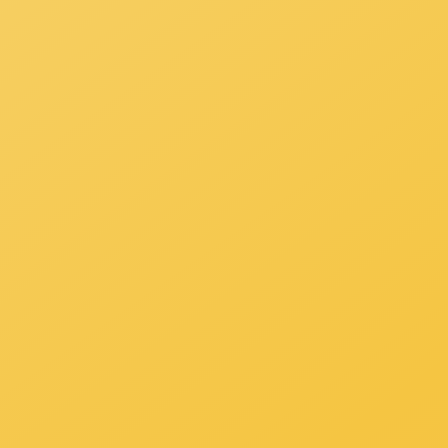
提升机/风送机