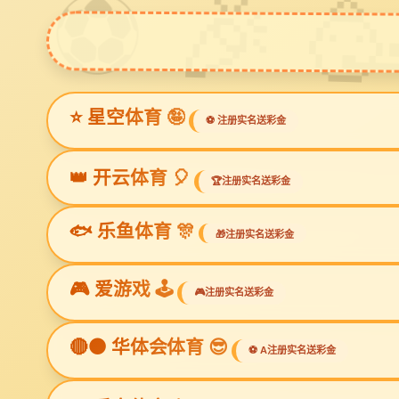
jinnianhui官网
济南jinnianhui官网机械有限公司，一直致力于挤压膨化机械、膨化生产线的
济南jinnianhui官网机械有限公
JINAN SHENGRUN MACHINERY CO., LTD