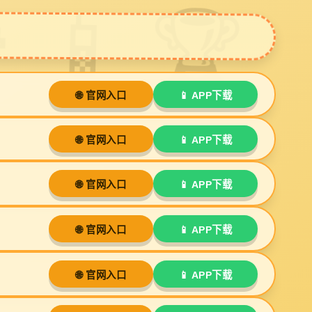
15969709108
藏本站
在线留言
联系jinnianhui官网
例
服务支持
关于jinnianhui官网
样品展示
联系jinnianhui官网
产品中心
Product Center