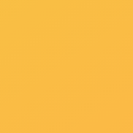
小型鱼饲料生产线