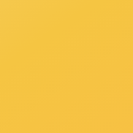
夹心狗粮猫粮生产线