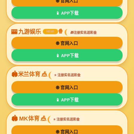
产品详细介绍
PRODUCT DETAILS
生产线简介：
该生产线以大米粉、玉米粉、荞麦粉、紫薯粉等为主要原料
艺，
混合后的物料在大米挤出机内经过高温高压达到熔融状