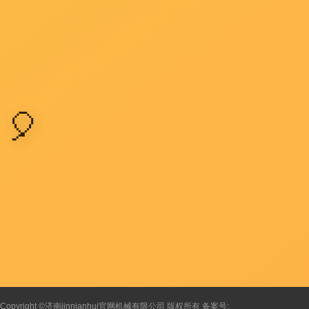
免费咨询：
网站jinnianhui官网
膨化生产线
配套单机
济南jinnianhui官网机械有限公司
济南jinnianhui官网机械有限公司坐落于美丽的泉城济
南，自2009年成立以来，一直致力于挤压膨化机械，
膨化生产线的研发，生产，销售以及售后。欢迎更多的
客户光临公司指导工作。
查看详情
Copyright ©济南jinnianhui官网机械有限公司 版权所有 备案号: