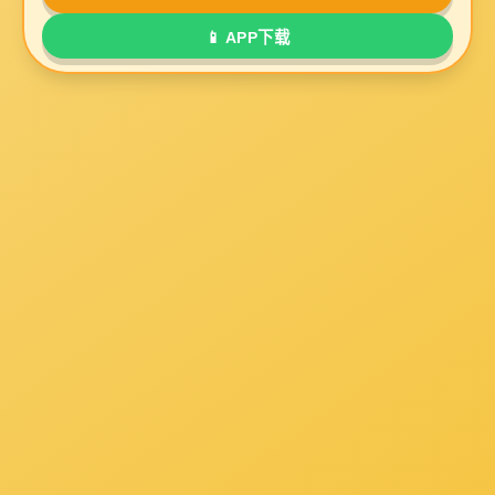
制成长粒米，圆粒米，黄金米、绿竹米、紫薯米等形态各异
应用：
食品厂家，休闲食品生产厂家
生产产品
：营养米，黄金米加入特定营养成分的的人造米
原料：
谷物粉为主要原料大米、玉米、大麦、荞麦、魔芋、
产量：
100-1000kg/h
证书：
SGS、CE等
设备型号
TSE70
TSE75
装机功率
112KW
190KW
生产能力
120-180kg/h
300-500kg/h
6
外型尺寸
22×1.5×2.2m
25×1.5×2.6m
3
一、
生产线解析：
原料处理→混合→挤压膨化成型→震动冷却→干燥→冷却→
二、
生产线特点：
1、
喂料、旋切、主驱动均采用变频调速系统、动力强劲、运
2、
挤出机螺杆采用合金材料经特殊工艺制成，使用寿命长;
3、
自动润滑系统，降低了机械能耗，延长了使用寿命。