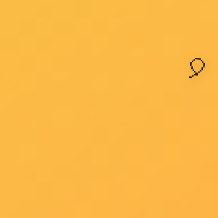
可食用大米吸管生产设备
免费咨询：
网站jinnianhui官网
膨化生产线
配套单机
济南jinnianhui官网机械有限公司