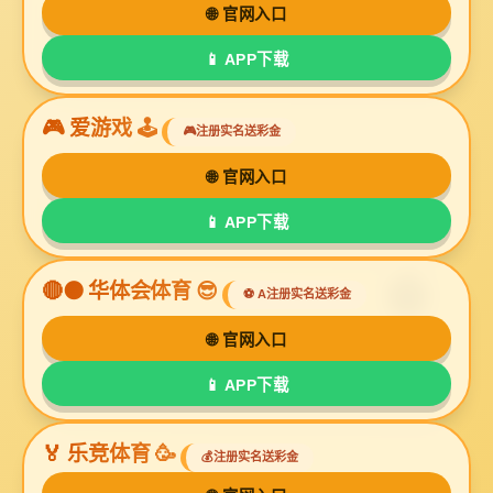
联系jinnianhui官网
鱼饲料生产线
宠物食品生产线
宠物零食生产设备
膨化食品、夹
拉丝蛋白、组织蛋白生产线
营养米、黄金米生产线
速溶膨化粉生
大米吸管生产线
可降解填充物