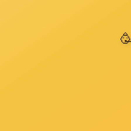
营养米生产线