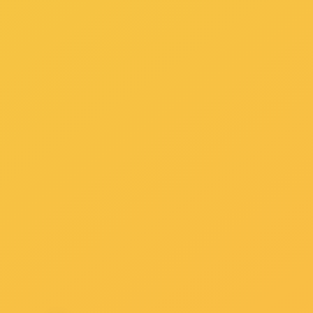
夹心狗粮猫粮生产线
拉丝蛋白生产线